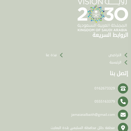
الروابط السريعة
التراخيص
نبذة عنا
الرئيسية
إتصل بنا
0162673329
0555163379
jamaiatalbaith@gmail.com
منطقة حائل محافظة السليمي بلدة البعايث