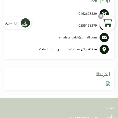
تواصل معنا
0162673329
0
تبرع سريع
0555163379
jamaiatalbaith@gmail.com
منطقة حائل محافظة السليمي بلدة البعايث
الخريطة
نبذة عنا