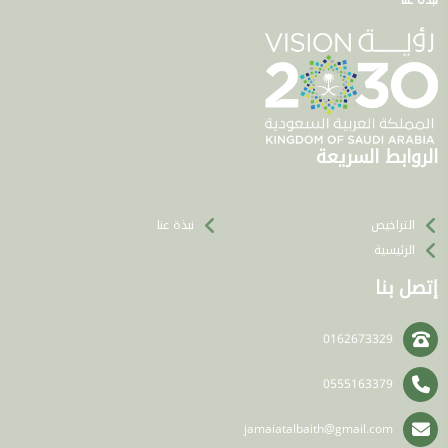
نبذة عنا
الروابط السريعة
التراخيص
نبذة عنا
الرئيسية
إتصل بنا
0162673329
0555163379
jamaiatalbaith@gmail.com